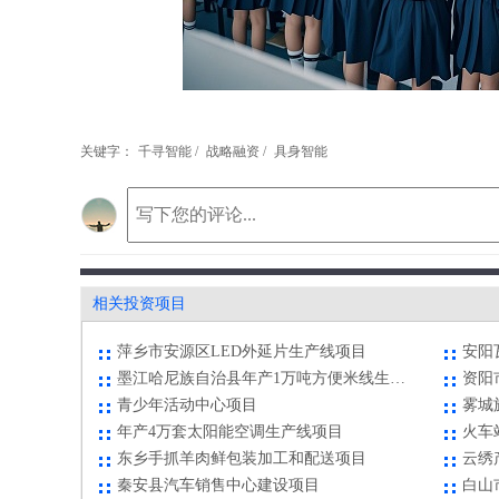
关键字：
千寻智能 /
战略融资 /
具身智能
五金特殊配件加工项目
白云
金润通化工项目
无纺
浓缩胡萝卜汁、胡萝卜汁饮料项目
广安市协兴生态文化旅游园区户外体育运动基地项目
宝能
相关投资项目
萍乡市安源区LED外延片生产线项目
安阳
墨江哈尼族自治县年产1万吨方便米线生产加工项目
资阳
青少年活动中心项目
雾城
年产4万套太阳能空调生产线项目
火车
东乡手抓羊肉鲜包装加工和配送项目
云绣
秦安县汽车销售中心建设项目
白山
五金特殊配件加工项目
白云