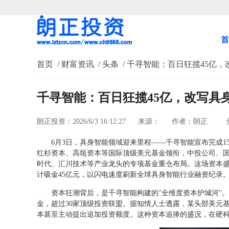
首
首页
/ 财富资讯
/ 头条
/ 千寻智能：百日狂揽45亿
千寻智能：百日狂揽45亿，改写具
朗正投资：2026/6/3 16:12:27
来源：
作者：朗正
分
6月3日，具身智能领域迎来里程——千寻智能宣布完成1
红杉资本、高瓴资本等国际顶级美元基金领衔，中投公司、
时代、汇川技术等产业龙头的专项基金重仓布局。这场资本
计吸金45亿元，以闪电速度刷新全球具身智能行业融资纪录
资本狂潮背后，是千寻智能构建的"全维度资本护城河"
金，超过30家顶级投资联盟。据知情人士透露，某头部美元基
本甚至主动提出追加投资额度。这种资本追捧的盛况，在硬