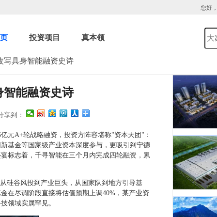
您好
页
投资项目
真本领
，改写具身智能融资史诗
身智能融资史诗
享到：
5亿元A+轮战略融资，投资方阵容堪称"资本天团"：
国新基金等国家级产业资本深度参与，更吸引到宁德
盛宴标志着，千寻智能在三个月内完成四轮融资，累
。
。从硅谷风投到产业巨头，从国家队到地方引导基
金在尽调阶段直接将估值预期上调40%，某产业资
科技领域实属罕见。