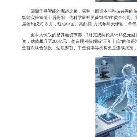
回溯千寻智能的崛起之路，堪称一部资本与科技共舞的传奇。
智能实验室博士后高阳、达科学家郑灵茵组成的"黄金公司。首
席签约仪式;次月，红杉中国、高配额"方式参与天使轮，单笔
更令人惊叹的是其融资节奏：2月完成两轮共计18亿元融
资，估值飙升至200亿元，创造硬科技领域"三年十倍"的值
金首次联合领投，达晨财智、中金资本等机构更是连续跟投，形