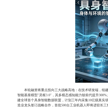
本轮融资将重点投向三大战略高地：在技术研发端，组建由
智能基座模型"灵枢3.0"，其多模态感知能力较前代提升30
建全球首个具身智能数据联盟，计划三年内采集10亿级真实场
造业龙头签订战略合作，首批500台工业机器人即将进驻长三