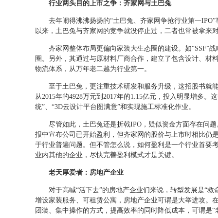
行业两头目的上市之争：齐家网与土巴兔
去年闹得沸沸扬扬的“土巴兔、齐家网争抢行业第一IPO
以来，土巴兔与齐家网的竞争就没停止过，二者也常被拿来
齐家网整体布局更偏向家装大生态圈的建设。如“SSF”
圈。另外，其通过与原材料厂商合作，建立了包含设计、材
物流体系，从万年老二越为行业第一。
至于土巴兔，更注重技术研发和服务升级，这招股书就
从2015年的4928万元到2017年的1.15亿元，投入明显
统”、“3D云设计平台图满意”和实现施工标准化作业。
尽管如此，土巴兔还是折戟IPO，疑似资金方面存在问
报中宣布公司已开始盈利，但齐家网的股价与上市时相比仍
于行业普遍问题。但不管怎么说，如何盈利是一个行业首要
业内其他的企业，尽快完善盈利模式才是关键。
老天厚爱者：房地产企业
对于高喊“活下去”的房地产企业们来说，转型发展是“救
增设家装服务、可租赁公寓，房地产企业可谓是大举进攻。
团装、集中操作的方式，提高效率的同时降低成本，可谓是“