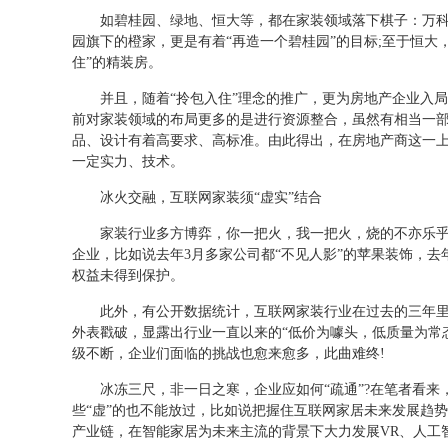
如碧桂园、绿地、恒大等，都在家装领域落下棋子：万科
园旗下的橙家，更是有着“再造一个碧桂园”的目标;至于恒大
住”的精装房。
并且，随着“拎包入住”理念的推广，更为房地产企业入
前对家装领域的布局更多的是进行资源整合，虽然有相当一
品、设计有着高要求、高标准。由此得出，在房地产商这一
一定实力、技术。
冰火交融，互联网家装须“虚实”结合
家装行业多方博弈，你一把火，我一把火，烧的不亦乐乎
企业，比如说去年3月多家公司都“不见人影”的苹果装饰，去
权益未得到保护。
此外，有公开数据统计，互联网家装行业在过去的三年
外表戳破，显露出行业一直以来的“低价为噱头，低质量为常
级不断，企业们面临的挑战也愈来愈多，此曲难终!
冰冻三尺，非一日之寒，企业应如何“疏通”?在笔者看来
些“虚”的也不能放过，比如说把握住互联网家居未来发展趋
产业链，在智能家居为未来主流的背景下大力发展VR、人工