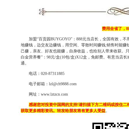
费用全省了，8
加盟“百贡园BUYGOYO”：888元当店长，全国有效
地赚钱，边交友边赚钱，用空闲、零散时间赚钱;销售时能赚
己赚，亲友、好友也能赚，自身收益，也给别人带来收获。只需付
白金营养餐”：98元/盒(10包/盒)X12盒，免邮费。有意当店
通。
电话：020-87311885
电子邮箱：lzl@ch9888.com
网址：www.lztzcn.com
感谢您对投资中国网的支持!请扫描下方二维码或按住二
获取更多精彩资讯。转发给朋友将有更多人受益
。