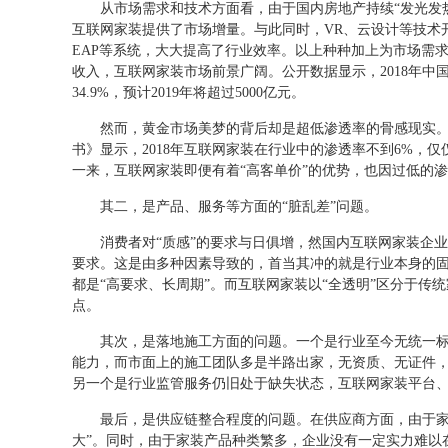
从市场需求和技术方面看，由于国内房地产持续“发光发
互联网家装提供了市场增量。与此同时，VR、云设计等技术
EAP等系统，大大提高了行业效率。以上种种加上为市场需
收入，互联网家装市场前景广阔。公开数据显示，2018年中国
34.9%，预计2019年将超过5000亿元。
然而，黄金市场美梦的背后却是超低渗透率的骨感现实。
书》显示，2018年互联网家装在行业中的渗透率不到6%，
一来，互联网家装即便有着“高客单价”的优势，也因过低的
其二，是产品、服务等方面的“脏乱差”问题。
消费者对“质感”的要求与日俱增，然国内互联网家装企
要求。这是由多种因素导致的，首当其冲的就是行业本身的
都是“高要求、长周期”。而互联网家装以“全透明”区分于传
点。
其次，是落地施工方面的问题。一个是行业至今无统一
能力，而市面上的施工团队多是半路出家，无资质、无证件，
另一个是行业监管服务仍旧处于缺失状态，互联网家装平台
最后，是供应链整合程度的问题。在供应商方面，由于家
大”。同时，由于家装产品种类繁多，企业没有一定实力难以