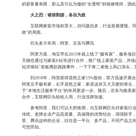
的获客量有限，那么其引以为傲的“全透明”则很难维持，因
火之烈：诸侯割据，各自为政
互联网家装市场前景大，但问题也多，行业发展缓慢。同
政”的局面。
巨头多方布局：阿里、京东与腾讯
阿里方面，淘宝早在2015年就上线了“极有家”，服务
天猫也通过与家装E站等进行合作，推广线上家装产品，并借
站济南站”老板携款跑路事件，一下子将二者推上风口浪尖，
到2018年，阿里获得居然之家15%股份，双方迅速开展
阿里左手极有家，右手居然之家，家居这块又大又硬的骨头，
于“本地生活服务平台”的布局更进一步。随后，京东与曲美家
合作，互联网巨头纷纷入局，行业洗牌加速。
参考阿里，我们可以大胆推测，当互联网巨头对家装行
传统、老牌企业产品高质量、高保障的优势结合，强强联手，
里、腾讯这样的企业，往往是一平台、多产品，不同产品之
可想而知。