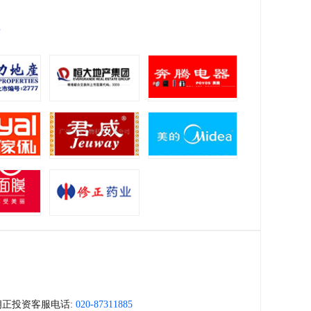
位
们
朗正投资客服电话:
020-87311885