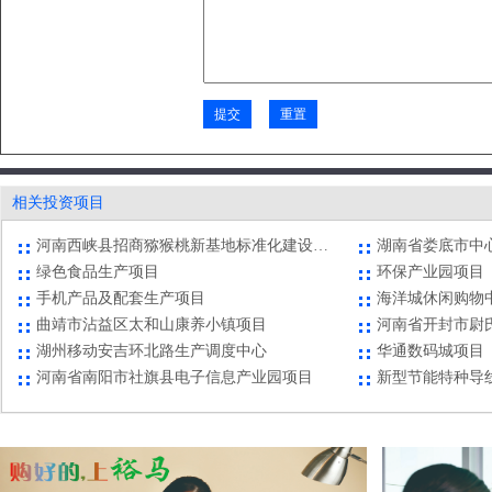
白山市年产20万吨矿泉饮品生产线建设项目
大米深加工项目
峨山县高原特色牲畜规模化、原生态养殖示范基地项目
德江县文化传媒
相关投资项目
河南西峡县招商猕猴桃新基地标准化建设项目
绿色食品生产项目
环保产业园项目
手机产品及配套生产项目
海洋城休闲购物
曲靖市沾益区太和山康养小镇项目
河南省开封市尉
湖州移动安吉环北路生产调度中心
华通数码城项目
河南省南阳市社旗县电子信息产业园项目
新型节能特种导
贵州省六盘水市水城县天生桥景区老年公寓项目
安徽省亳州市谯
华夏幸福产业新城项目
福泉市氟橡胶项
白山市年产20万吨矿泉饮品生产线建设项目
大米深加工项目
峨山县高原特色牲畜规模化、原生态养殖示范基地项目
德江县文化传媒
河南西峡县招商猕猴桃新基地标准化建设项目