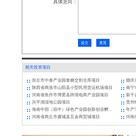
具体意向：
河南省焦作市博爱县跨境电商产业园项目
新干
兴平湖湿地公园项目
贵州
海南中部（琼中）绿色产业园创新创业孵化器项目
年产
河南省商丘市虞城县五金商贸城项目
荆门高新区通用航空零部件制造项目
天全县年产5000吨铝基复合材料项目
经开
正安县田坝水电站建设项目
高新
四川省巴中市恩阳医养园建设项目
百矿
相关投资项目
崇左市中泰产业园食糖交割仓库项目
婚庆
陕西省商洛市山阳县小型民用货运机场项目
河南省焦作市博爱县跨境电商产业园项目
新干
兴平湖湿地公园项目
贵州
海南中部（琼中）绿色产业园创新创业孵化器项目
年产
河南省商丘市虞城县五金商贸城项目
荆门高新区通用航空零部件制造项目
天全县年产5000吨铝基复合材料项目
经开
正安县田坝水电站建设项目
高新