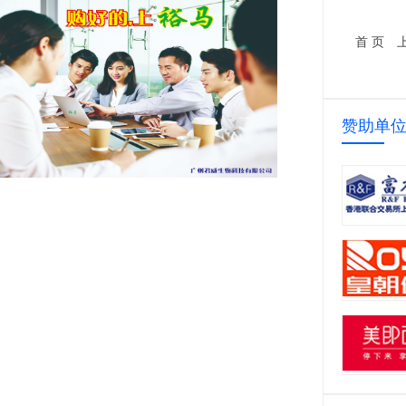
首 页
赞助单