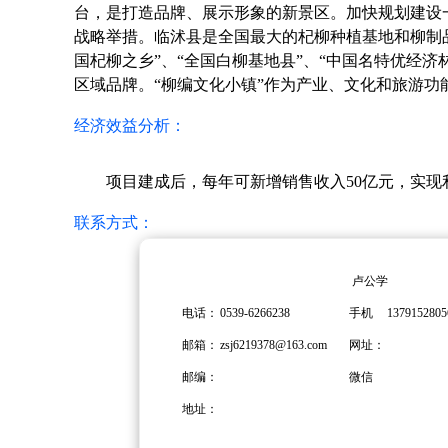
台，是打造品牌、展示形象的新景区。加快规划建设
战略举措。临沭县是全国最大的杞柳种植基地和柳制品
国杞柳之乡”、“全国白柳基地县”、“中国名特优经济
区域品牌。“柳编文化小镇”作为产业、文化和旅游功
经济效益分析：
项目建成后，每年可新增销售收入50亿元，实现
联系方式：
卢公学
电话：
0539-6266238
手机
1379152805
邮箱：
zsj6219378@163.com
网址：
邮编：
微信
地址：