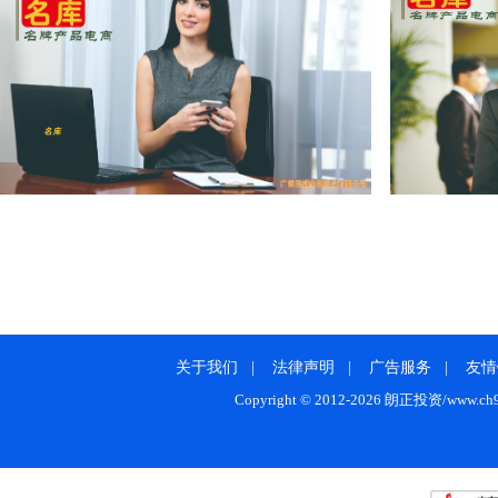
康华园林万亩玫瑰园项目
陕西省商洛市中
芦山县年产500万双高档棉袜生产项目
福泉市氟橡胶项
湖南省长沙市望城经开区航空航天产业园建设项目
威宁县鞋服生产
50兆瓦太阳能光热循环发电项目
鹏起实业航空航天先进装备制造项目
锂离子电池隔膜
南充市G212线西充至顺庆至嘉陵段新建工程项目
关于我们
|
法律声明
|
广告服务
|
友情
Copyright © 2012-2026 朗正投资/www.