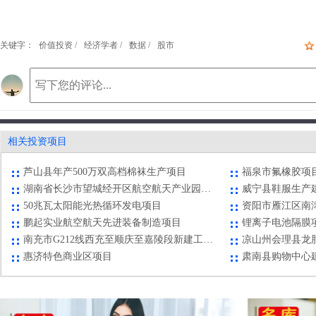
关键字：
价值投资 /
经济学者 /
数据 /
股市
永登县红城特色小城镇综合开发项目
浙江省台州市天
相关投资项目
康华园林万亩玫瑰园项目
陕西省商洛市中
芦山县年产500万双高档棉袜生产项目
福泉市氟橡胶项
湖南省长沙市望城经开区航空航天产业园建设项目
威宁县鞋服生产
50兆瓦太阳能光热循环发电项目
鹏起实业航空航天先进装备制造项目
锂离子电池隔膜
南充市G212线西充至顺庆至嘉陵段新建工程项目
惠济特色商业区项目
肃南县购物中心
龙山县里耶古城秦郡大酒店建设项目
罗甸港罗妥港区
雨城区生态型农庄主题公园项目
辽源市2万台/年
永登县红城特色小城镇综合开发项目
浙江省台州市天