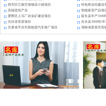
西市区兰旗空港物流小镇项目
特色商业街建设
高端造纸产业
智能家居产品项
爱辉区上马厂岩金矿建设项目
延长县年产100
光伏逆变器项目
吉水县3000吨/
甘肃省平凉市新能源汽车推广项目
湖南省娄底市高
毕节金海湖新区青龙山森林公园项目
电子信息产业项