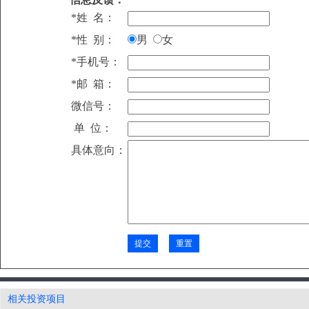
*姓 名：
*性 别：
男
女
*手机号：
*邮 箱：
微信号：
单 位：
具体意向：
全伺服自动安全联锁风门开发项目
南部新区新能源
重晶石深加工项目
王口镇光伏发电项目
福建泉州南安液
四川省资阳市汽车智能安全自动保护器生产项目
大宗农副产品交
资阳市(雁江区、安岳县） 省道102线资阳至安岳公路项目
博山区新材料产
相关投资项目