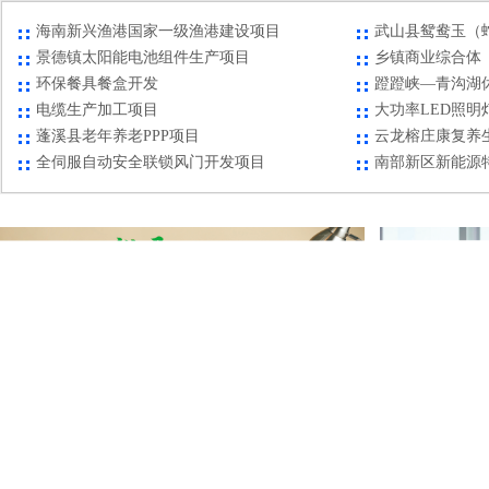
海南新兴渔港国家一级渔港建设项目
武山县鸳鸯玉（
景德镇太阳能电池组件生产项目
乡镇商业综合体
环保餐具餐盒开发
蹬蹬峡—青沟湖
电缆生产加工项目
大功率LED照明
蓬溪县老年养老PPP项目
云龙榕庄康复养
全伺服自动安全联锁风门开发项目
南部新区新能源
重晶石深加工项目
王口镇光伏发电项目
福建泉州南安液
四川省资阳市汽车智能安全自动保护器生产项目
大宗农副产品交
资阳市(雁江区、安岳县） 省道102线资阳至安岳公路项目
博山区新材料产
海南新兴渔港国家一级渔港建设项目
武山县鸳鸯玉（
景德镇太阳能电池组件生产项目
乡镇商业综合体