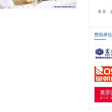
首 页
赞助单