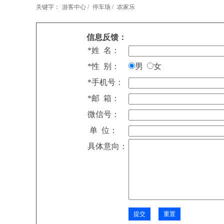
关键字：
游客中心 /
停车场 /
农家乐
信息反馈：
*姓 名：
*性 别：
男
女
*手机号：
*邮 箱：
微信号：
单 位：
具体意向：
四川内江市市中区规模化水产养殖项目
延长县旧城区集中供热煤改气、管网改造项目