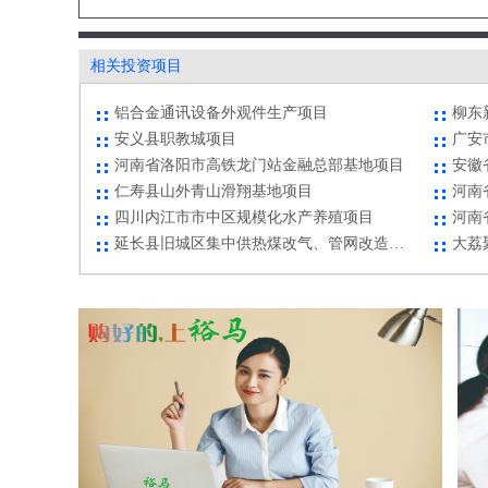
洪山区珠宝旅游文化街高压片区项目
俄罗
东华欣城现代商业
云岩
核桃露生产项目
那坡
相关投资项目
生态农业综合开发项目
米易
铝合金通讯设备外观件生产项目
柳东
安义县职教城项目
河南省洛阳市高铁龙门站金融总部基地项目
仁寿县山外青山滑翔基地项目
河南
四川内江市市中区规模化水产养殖项目
延长县旧城区集中供热煤改气、管网改造项目
洪山区珠宝旅游文化街高压片区项目
俄罗
东华欣城现代商业
云岩
核桃露生产项目
那坡
生态农业综合开发项目
米易
铝合金通讯设备外观件生产项目
柳东