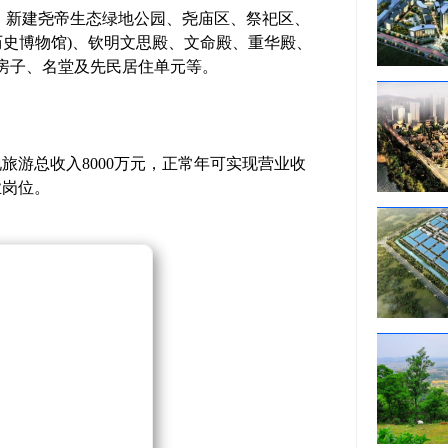
平方米，新建尧帝生态绿地公园、尧庙区、祭祀区、
历史博物馆)、钦明文思殿、文命殿、重华殿、
房子、名堂及先民居住单元等。
旅游总收入8000万元，正常年可实现营业收
业岗位。