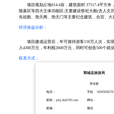
项目规划占地614.4亩，建筑面积 37517.4
陵墓区等四大主体功能区;主要建设祭祀大殿(含人文
先祖殿、尧天阁、尧天门等主要纪念建筑，合宫、大
经济效益分析：
项目建成运营后，年可接待游客150万人次，实现
入4300万元，年利税2600万元，同时可创造500个就
联系方式：
鄄城县旅游局
李传新
电话：
手机
18265056376
邮箱：
jclyj.ok@163.com
网址：
邮编：
微信