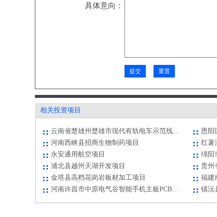
具体意向：
永安通用航空项目
浦北县越州天湖开发项目
金塔县高档花岗岩板材加工项目
福建
河南许昌市中原电气谷智能手机主板PCBA生产基地项目
镇沅
聚烯烃深加工项目
智能
平乐国医养生园项目
聚氯
北海市银海区蓝色产业集中区项目
年产
相关投资项目
河北石家庄中关村创业大街招商项目
四川
云南省楚雄州楚雄市现代有轨电车示范线工程项目
恩阳
河南西峡县招商生物制药项目
红薯
永安通用航空项目
浦北县越州天湖开发项目
金塔县高档花岗岩板材加工项目
福建
河南许昌市中原电气谷智能手机主板PCBA生产基地项目
镇沅
聚烯烃深加工项目
智能
平乐国医养生园项目
聚氯