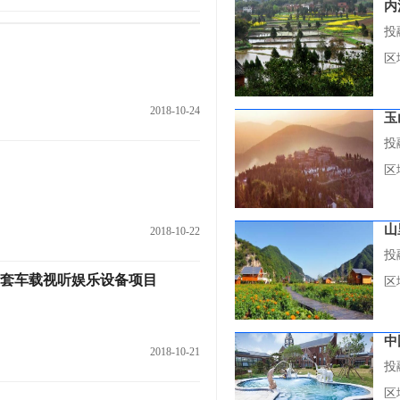
内
投
区
2018-10-24
玉
投
区
山
2018-10-22
投
0万套车载视听娱乐设备项目
区
中
2018-10-21
投
区