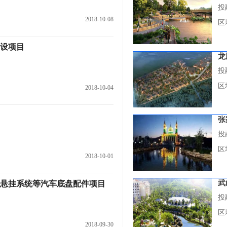
投
2018-10-08
区
设项目
龙
投
区
2018-10-04
张
投
区
2018-10-01
武
和悬挂系统等汽车底盘配件项目
投
区
2018-09-30