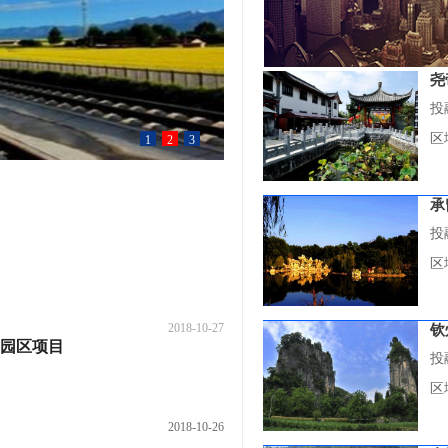
尧
投
区
1
2
3
承
投
区
2018-10-27
钦
园区项目
投
区
2018-10-26