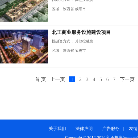
区域：陕西省 咸阳市
北王商业服务设施建设项目
投融资方式：
其他投融资
区域：陕西省 宝鸡市
首 页
上一页
1
2
3
4
5
6
7
下一页
关于我们
|
法律声明
|
广告服务
|
友情
Copyright © 2012-2026 朗正投资/www.