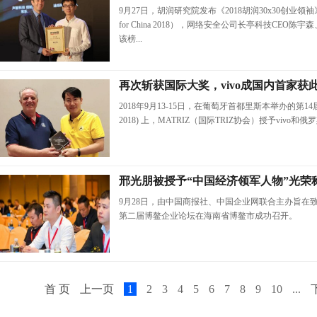
9月27日，胡润研究院发布《2018胡润30x30创业领袖》榜单 
for China 2018），网络安全公司长亭科技CEO
该榜...
再次斩获国际大奖，vivo成国内首家获
2018年9月13-15日，在葡萄牙首都里斯本举办的第14届国际
2018) 上，MATRIZ（国际TRIZ协会）授予vivo和俄罗斯铝业S
邢光朋被授予“中国经济领军人物”光荣
9月28日，由中国商报社、中国企业网联合主办旨在
第二届博鳌企业论坛在海南省博鳌市成功召开。
首 页
上一页
1
2
3
4
5
6
7
8
9
10
...