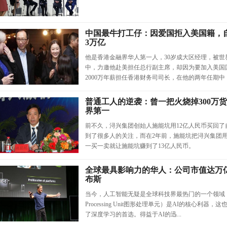
中国最牛打工仔：因爱国拒入美国籍，自
3万亿
他是香港金融界华人第一人，30岁成大区经理，被
中，力邀他赴美担任总行副主席，却因为要加入美国
2000万年薪担任香港财务司司长，在他的两年任期中，香
普通工人的逆袭：曾一把火烧掉300万
界第一
前不久，浔兴集团创始人施能坑用12亿人民币买回
到了很多人的关注，而在2年前，施能坑把浔兴集团用
一买一卖就让施能坑赚到了13亿人民币。
全球最具影响力的华人：公司市值达万
布斯
当今，人工智能无疑是全球科技界最热门的一个领域，其中
Processing Unit图形处理单元）是AI的核心利器
了深度学习的首选。得益于AI的迅...