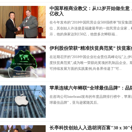
中国草根商业教父：从12岁开始做生意
亿收入
在今年发布的“2018中国民营企业500强榜单”恒安集团以
位，其创始人许连捷是福建最早的一批民营企业家，
示，他的身家达到150亿，他曾多次蝉联福...
伊利股份荣获“精准扶贫典范奖” 扶贫
在近期召开的“2018中国企业社会责任高峰论坛”上,
度扶贫典范奖”,成为唯一荣获此奖项的乳制品企业。
可持续发展方面的实践案例,向各界传递了“可...
苹果连续六年蝉联“全球最佳品牌”：品牌
在咨询公司Interbrand发布的年度品牌排行榜中，
球最佳品牌”，亚马逊紧随其后。
长亭科技创始人入选胡润百富"30 x 30