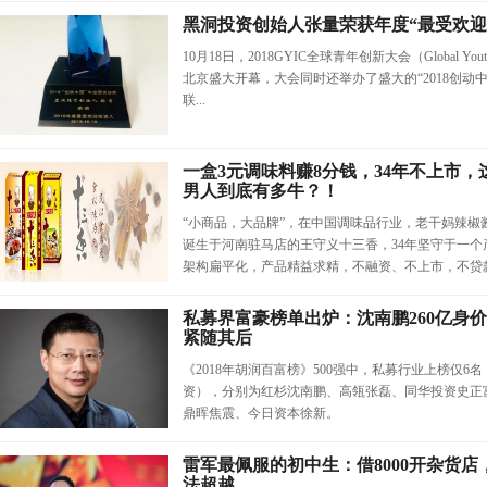
黑洞投资创始人张量荣获年度“最受欢迎
10月18日，2018GYIC全球青年创新大会（Global Youth In
北京盛大开幕，大会同时还举办了盛大的“2018创动
联...
一盒3元调味料赚8分钱，34年不上市，
男人到底有多牛？！
“小商品，大品牌”，在中国调味品行业，老干妈辣椒
诞生于河南驻马店的王守义十三香，34年坚守于一
架构扁平化，产品精益求精，不融资、不上市，不贷款、
私募界富豪榜单出炉：沈南鹏260亿身
紧随其后
《2018年胡润百富榜》500强中，私募行业上榜仅6
资），分别为红杉沈南鹏、高瓴张磊、同华投资史正
鼎晖焦震、今日资本徐新。
雷军最佩服的初中生：借8000开杂货
法超越