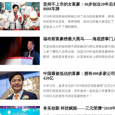
坚持不上市的女富豪：40岁创业20年后
8888车牌
2018年胡润和福布斯都公布了各自的富豪榜单，榜
经的贵州女首富、商界楷模，或许已经被大家淡忘了
是饭桌上少不了调味酱料。
福布斯富豪榜最大黑马——海底捞掌门
可是说每次的福布斯中国富豪排行榜出来都会吸引很
上来了哪些人没有出现，但是2018年福布斯富豪榜
眼球，他就是张勇夫妇，从原来的未上榜到现在排名34名
中国最被低估的富豪：拥有400多家公
420亿
今年10月，备受关注的“2018胡润百强富豪榜”正式公
夺得中国首富的宝座，另外值得一提的是小米董事长雷
1100亿元的身价冲进近富豪榜前十！
务实创新 科技赋能——三元荣膺“2018