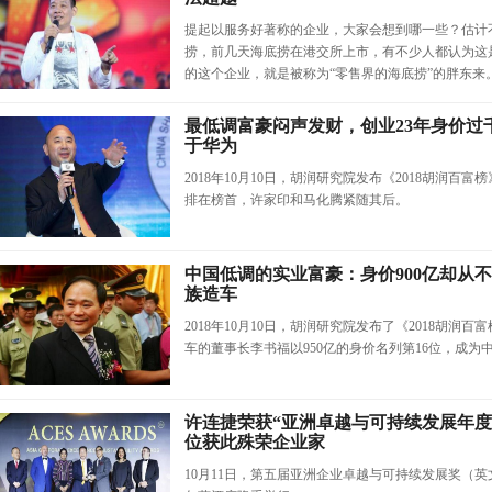
提起以服务好著称的企业，大家会想到哪一些？估计
捞，前几天海底捞在港交所上市，有不少人都认为这
的这个企业，就是被称为“零售界的海底捞”的胖东来
最低调富豪闷声发财，创业23年身价过
于华为
2018年10月10日，胡润研究院发布《2018胡润百富
排在榜首，许家印和马化腾紧随其后。
中国低调的实业富豪：身价900亿却从不
族造车
2018年10月10日，胡润研究院发布了《2018胡润
车的董事长李书福以950亿的身价名列第16位，成为
许连捷荣获“亚洲卓越与可持续发展年度
位获此殊荣企业家
10月11日，第五届亚洲企业卓越与可持续发展奖（英