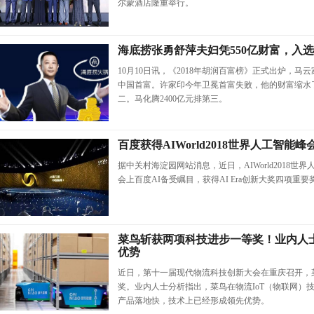
尔蒙酒店隆重举行。
海底捞张勇舒萍夫妇凭550亿财富，入选
10月10日讯，《2018年胡润百富榜》正式出炉，马云
中国首富。许家印今年卫冕首富失败，他的财富缩水了4
二。马化腾2400亿元排第三。
百度获得AIWorld2018世界人工智能
据中关村海淀园网站消息，近日，AIWorld2018
会上百度AI备受瞩目，获得AI Era创新大奖四项重要
菜鸟斩获两项科技进步一等奖！业内人士
优势
近日，第十一届现代物流科技创新大会在重庆召开，
奖。业内人士分析指出，菜鸟在物流IoT（物联网）技
产品落地快，技术上已经形成领先优势。