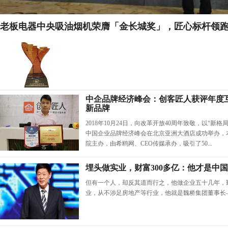
老板电器中央吸油烟机荣膺「金长城奖」，匠心标杆领
中企品牌经济峰会：创客匠人获评年度
新品牌
2018年10月24日，向改革开放40周年致敬，以“新
中国企业品牌经济峰会在北京亚洲大酒店成功举办，
院主办，由希鸥网、CEO传媒承办，吸引了50...
埋头做实业，财富300多亿：他才是中
但有一个人，却反其道而行之，他做企业五十几年，
业，从不涉足房地产等行业，他就是魏桥集团董事长